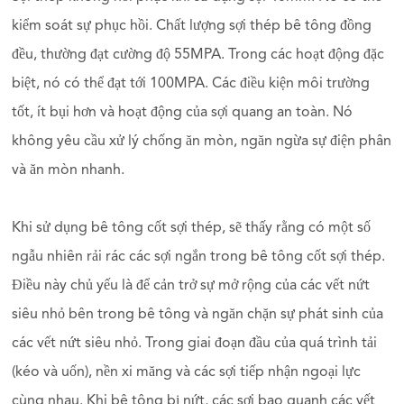
kiểm soát sự phục hồi. Chất lượng sợi thép bê tông đồng
đều, thường đạt cường độ 55MPA. Trong các hoạt động đặc
biệt, nó có thể đạt tới 100MPA. Các điều kiện môi trường
tốt, ít bụi hơn và hoạt động của sợi quang an toàn. Nó
không yêu cầu xử lý chống ăn mòn, ngăn ngừa sự điện phân
và ăn mòn nhanh.
Khi sử dụng bê tông cốt sợi thép, sẽ thấy rằng có một số
ngẫu nhiên rải rác các sợi ngắn trong bê tông cốt sợi thép.
Điều này chủ yếu là để cản trở sự mở rộng của các vết nứt
siêu nhỏ bên trong bê tông và ngăn chặn sự phát sinh của
các vết nứt siêu nhỏ. Trong giai đoạn đầu của quá trình tải
(kéo và uốn), nền xi măng và các sợi tiếp nhận ngoại lực
cùng nhau. Khi bê tông bị nứt, các sợi bao quanh các vết