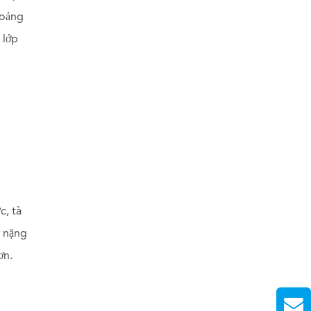
hoảng
 lớp
c, tà
g nặng
ơn.