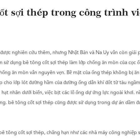
ốt sợi thép trong công trình v
 được nghiên cứu thêm, nhưng Nhật Bản và Na Uy vẫn còn giải
ản sử dụng bê tông cốt sợi thép làm lớp chống ăn mòn của cọc 
 chống ăn mòn vẫn nguyên vẹn. Bề mặt của ống thép không bị ă
ép cho lớp lót đường hầm của đường ống dẫn khí đốt từ tàu ngầm
hạt nhân dưới biển, việc bịt các lỗ ống dự ứng lực ngoài khơi. n
ảng. bê tông cốt sợi thép cũng được sử dụng trong dự án dầm 
 bê tông cốt sợi thép, chẳng hạn như các nhà máy công nghiệp 