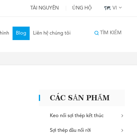
TÀI NGUYÊN
|
ỦNG HỘ
VI
TÌM KIẾM
hình
Blog
Liên hệ chúng tôi
CÁC SẢN PHẨM
Keo nối sợi thép kết thúc
Sợi thép đầu nối rời