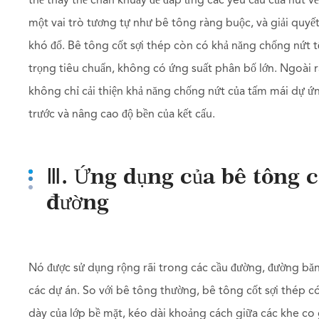
thể thay thế chân khuấy để đáp ứng các yêu cầu của nút về
một vai trò tương tự như bê tông ràng buộc, và giải quyết
khó đổ. Bê tông cốt sợi thép còn có khả năng chống nứt tốt
trọng tiêu chuẩn, không có ứng suất phân bố lớn. Ngoài 
không chỉ cải thiện khả năng chống nứt của tấm mái dự ứ
trước và nâng cao độ bền của kết cấu.
Ⅲ. Ứng dụng của bê tông c
đường
Nó được sử dụng rộng rãi trong các cầu đường, đường bă
các dự án. So với bê tông thường, bê tông cốt sợi thép có
dày của lớp bề mặt, kéo dài khoảng cách giữa các khe co giã