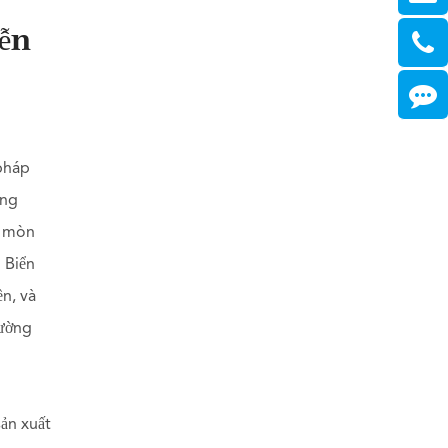
iễn
 pháp
ống
n mòn
 Biển
ền, và
đường
sản xuất