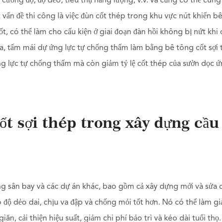
 cường độ, độ dẻo, tiêu thụ năng lượng, v.v. và cũng có thể cung
 vấn đề thi công là việc đùn cốt thép trong khu vực nút khiến b
, có thể làm cho cấu kiện ở giai đoạn đàn hồi không bị nứt khi c
ra, tấm mái dự ứng lực tự chống thấm làm bằng bê tông cốt sợi
ng lực tự chống thấm mà còn giảm tỷ lệ cốt thép của sườn dọc ứ
ốt sợi thép trong xây dựng cầu
ng sân bay và các dự án khác, bao gồm cả xây dựng mới và sửa 
 độ dẻo dai, chịu va đập và chống mỏi tốt hơn. Nó có thể làm g
n, cải thiện hiệu suất, giảm chi phí bảo trì và kéo dài tuổi thọ