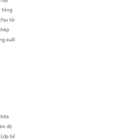
 cấp
ê tông
hịu tải
 thép
ng suất
chữa
iảm độ
. Lớp bề