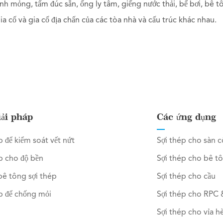
nh mỏng, tấm đúc sẵn, ống ly tâm, giếng nước thải, bể bơi, bê t
 gia cố và gia cố địa chấn của các tòa nhà và cấu trúc khác nhau.
iải pháp
Các ứng dụng
p để kiểm soát vết nứt
Sợi thép cho sàn 
p cho độ bền
Sợi thép cho bê t
bê tông sợi thép
Sợi thép cho cầu
p để chống mỏi
Sợi thép cho RPC
Sợi thép cho vỉa h