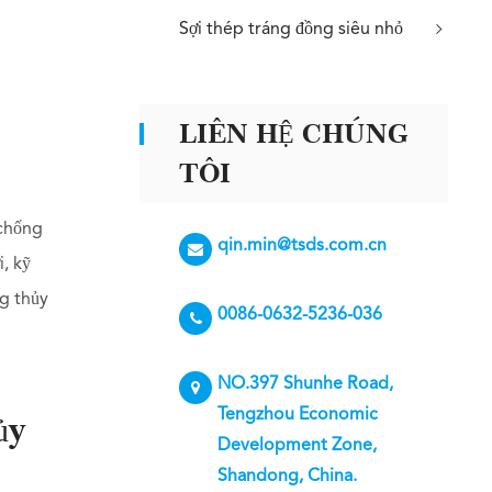
Sợi thép tráng đồng siêu nhỏ
LIÊN HỆ CHÚNG
TÔI
 chống
qin.min@tsds.com.cn
i, kỹ
ng thủy
0086-0632-5236-036
NO.397 Shunhe Road,
Tengzhou Economic
ủy
Development Zone,
Shandong, China.