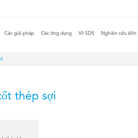
Các giải pháp
Các ứng dụng
Về SDS
Nghiên cứu điển 
ợi
ốt thép sợi