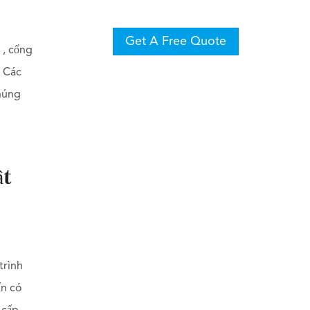
Get A Free Quote
 , cống
. Các
chúng
ật
trình
ấn có